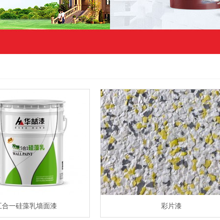
五合一硅藻乳墙面漆
彩片漆