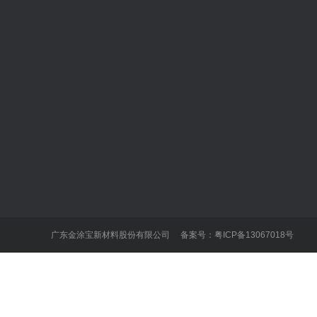
外墙产品系列
内墙产品系列
荔雅石
内墙乳胶漆
冠晶石
质感艺术漆
天然真石漆
辅材地坪系列
广东金涂宝新材料股份有限公司 备案号：
粤ICP备13067018号
荔岩石
彩云石
抗裂仿石漆
水包水仿石漆