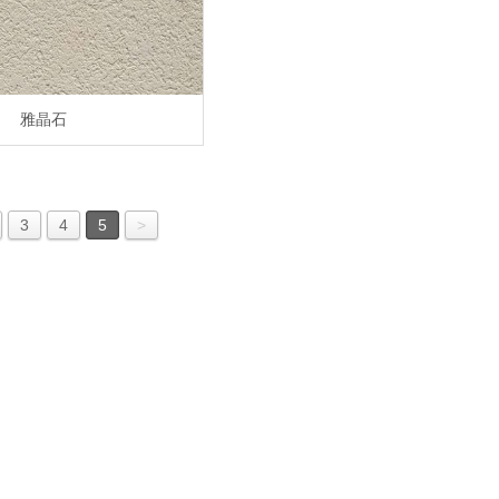
雅晶石
3
4
5
>