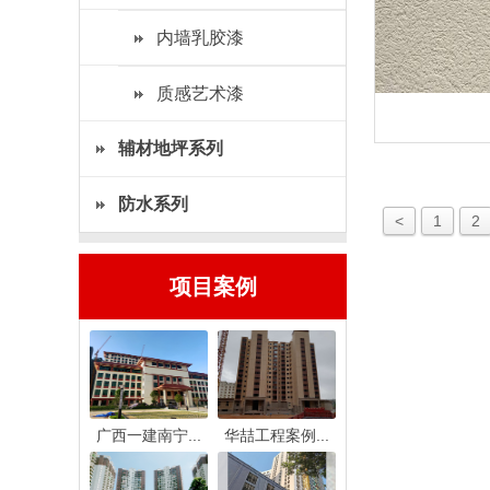
内墙乳胶漆
质感艺术漆
辅材地坪系列
防水系列
<
1
2
项目案例
广西一建南宁...
华喆工程案例...