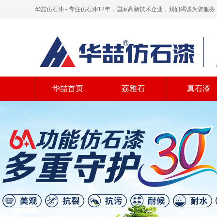
华喆仿石漆 - 专注仿石漆12年，国家高新技术企业，我们竭诚为您服务
华喆首页
荔雅石
真石漆