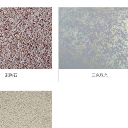
彩陶石
三色珠光