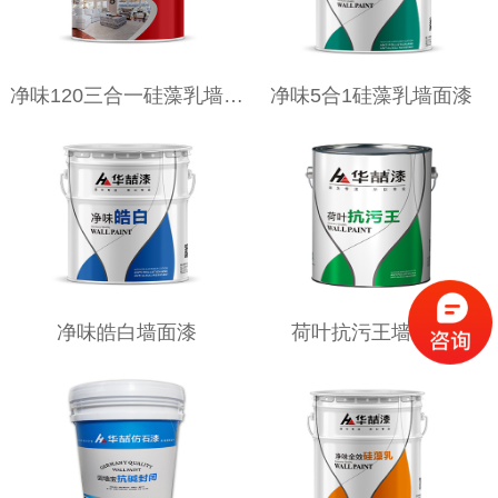
净味120三合一硅藻乳墙面漆
净味5合1硅藻乳墙面漆
净味皓白墙面漆
荷叶抗污王墙面漆