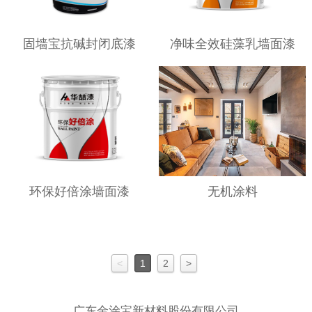
固墙宝抗碱封闭底漆
净味全效硅藻乳墙面漆
环保好倍涂墙面漆
无机涂料
<
1
2
>
广东金涂宝新材料股份有限公司