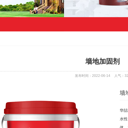
墙地加固剂
发布时间：2022-06-14
人气：
3
墙
华喆
水性
体、