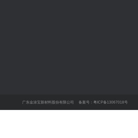
外墙产品系列
内墙产品系列
荔雅石
内墙乳胶漆
冠晶石
质感艺术漆
天然真石漆
辅材地坪系列
广东金涂宝新材料股份有限公司 备案号：
粤ICP备13067018号
荔岩石
彩云石
抗裂仿石漆
水包水仿石漆