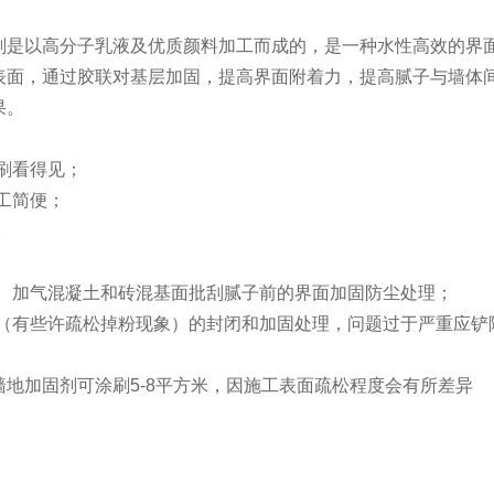
剂是以高分子乳液及优质颜料加工而成的，是一种水性高效的界
表面，通过胶联对基层加固，提高界面附着力，提高腻子与墙体
果。
刷看得见；
工简便；
。
土、加气混凝土和砖混基面批刮腻子前的界面加固防尘处理；
层（有些许疏松掉粉现象）的封闭和加固处理，问题过于严重应铲
墙地加固剂可涂刷5-8平方米，因施工表面疏松程度会有所差异