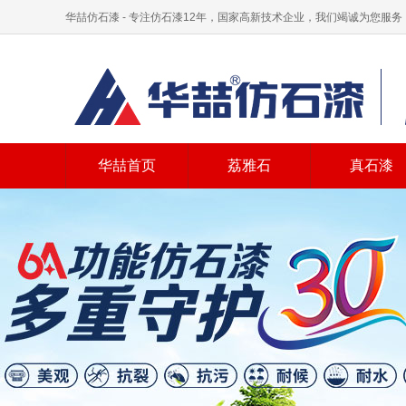
华喆仿石漆 - 专注仿石漆12年，国家高新技术企业，我们竭诚为您服务
华喆首页
荔雅石
真石漆