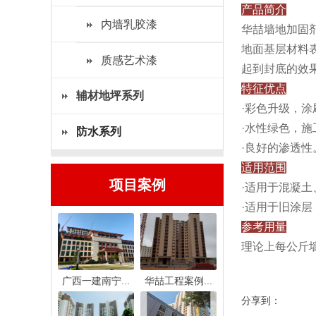
产品简介
内墙乳胶漆
华喆墙地加固
地面基层材料
质感艺术漆
起到封底的效
特征优点
辅材地坪系列
·彩色升级，涂
·水性绿色，施
防水系列
·良好的渗透性
适用范围
项目案例
·适用于混凝
·适用于旧涂
参考用量
理论上每公斤
广西一建南宁...
华喆工程案例...
分享到：