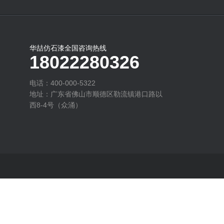
华喆仿石漆全国咨询热线
18022280326
电话：400-000-5322
地址：广东省佛山市顺德区勒流镇港口路以
西8-4号（众涌）