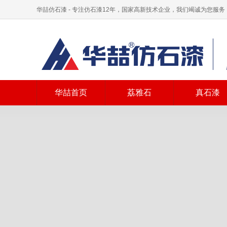
华喆仿石漆 - 专注仿石漆12年，国家高新技术企业，我们竭诚为您服务
华喆首页
荔雅石
真石漆