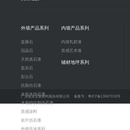
外墙产品系列
内墙产品系列
荔雅石
内墙乳胶漆
冠晶石
质感艺术漆
天然真石漆
辅材地坪系列
荔岩石
彩云石
抗裂仿石漆
水包水仿石漆
广东金涂宝新材料股份有限公司 备案号：
粤ICP备13067018号
水包砂抗裂仿石漆
质感涂料
岩片仿石漆
外墙平涂系列